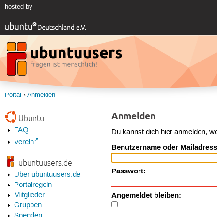
hosted by
Portal
Anmelden
Anmelden
Ubuntu
FAQ
Du kannst dich hier anmelden, w
Verein
Benutzername oder Mailadress
ubuntuusers.de
Passwort:
Über ubuntuusers.de
Portalregeln
Angemeldet bleiben:
Mitglieder
Gruppen
Spenden