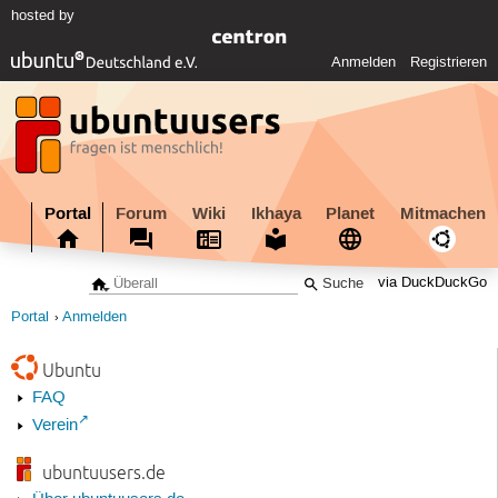
hosted by
Anmelden
Registrieren
Portal
Forum
Wiki
Ikhaya
Planet
Mitmachen
via DuckDuckGo
Portal
Anmelden
Ubuntu
FAQ
Verein
ubuntuusers.de