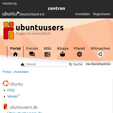
hosted by
Anmelden
Registrieren
Portal
Forum
Wiki
Ikhaya
Planet
Mitmachen
via DuckDuckGo
Portal
Anmelden
Ubuntu
FAQ
Verein
ubuntuusers.de