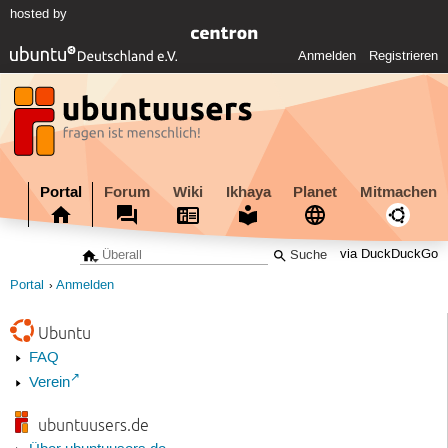
hosted by
Anmelden
Registrieren
Portal
Forum
Wiki
Ikhaya
Planet
Mitmachen
via DuckDuckGo
Portal
Anmelden
Ubuntu
FAQ
Verein
ubuntuusers.de