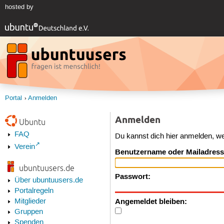
hosted by
Portal
Anmelden
Anmelden
Ubuntu
FAQ
Du kannst dich hier anmelden, w
Verein
Benutzername oder Mailadress
ubuntuusers.de
Passwort:
Über ubuntuusers.de
Portalregeln
Angemeldet bleiben:
Mitglieder
Gruppen
Spenden