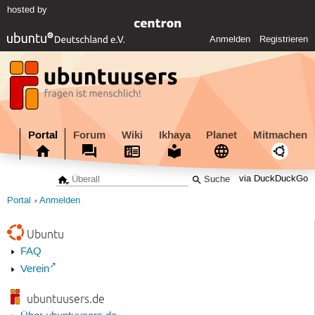
hosted by
Anmelden
Registrieren
Portal
Forum
Wiki
Ikhaya
Planet
Mitmachen
via DuckDuckGo
Portal
Anmelden
Ubuntu
FAQ
Verein
ubuntuusers.de