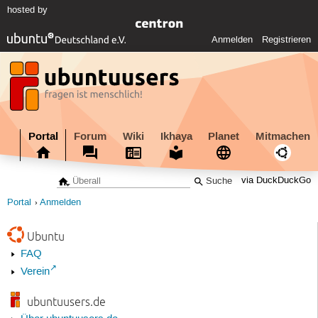
hosted by
Anmelden
Registrieren
Portal
Forum
Wiki
Ikhaya
Planet
Mitmachen
via DuckDuckGo
Portal
Anmelden
Ubuntu
FAQ
Verein
ubuntuusers.de