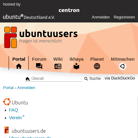
hosted by
Anmelden
Registrieren
Portal
Forum
Wiki
Ikhaya
Planet
Mitmachen
via DuckDuckGo
Portal
Anmelden
Ubuntu
FAQ
Verein
ubuntuusers.de