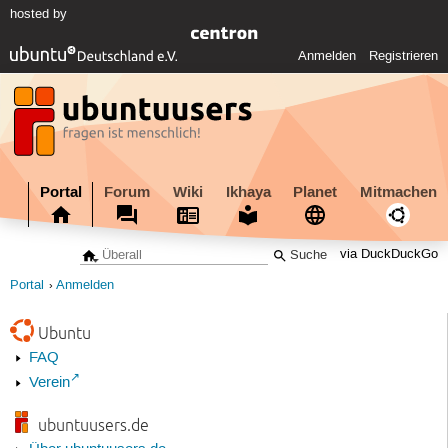
hosted by
Anmelden
Registrieren
Portal
Forum
Wiki
Ikhaya
Planet
Mitmachen
via DuckDuckGo
Portal
Anmelden
Ubuntu
FAQ
Verein
ubuntuusers.de