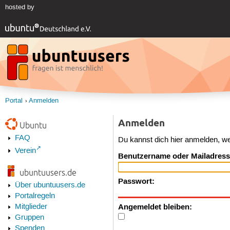
hosted by
Portal
Anmelden
Anmelden
Ubuntu
FAQ
Du kannst dich hier anmelden, w
Verein
Benutzername oder Mailadress
ubuntuusers.de
Passwort:
Über ubuntuusers.de
Portalregeln
Angemeldet bleiben:
Mitglieder
Gruppen
Spenden