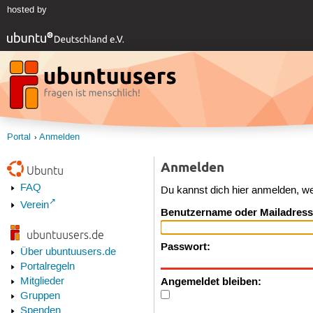
hosted by
Portal
Anmelden
Anmelden
Ubuntu
FAQ
Du kannst dich hier anmelden, w
Verein
Benutzername oder Mailadress
ubuntuusers.de
Passwort:
Über ubuntuusers.de
Portalregeln
Angemeldet bleiben:
Mitglieder
Gruppen
Spenden