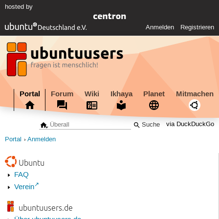
hosted by
Anmelden
Registrieren
Portal
Forum
Wiki
Ikhaya
Planet
Mitmachen
via DuckDuckGo
Portal
Anmelden
Ubuntu
FAQ
Verein
ubuntuusers.de