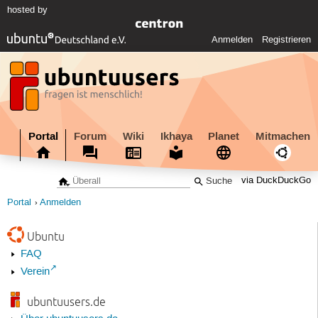
hosted by
Anmelden
Registrieren
Portal
Forum
Wiki
Ikhaya
Planet
Mitmachen
via DuckDuckGo
Portal
Anmelden
Ubuntu
FAQ
Verein
ubuntuusers.de