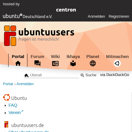
hosted by
Anmelden
Registrieren
Portal
Forum
Wiki
Ikhaya
Planet
Mitmachen
via DuckDuckGo
Portal
Anmelden
Ubuntu
FAQ
Verein
ubuntuusers.de