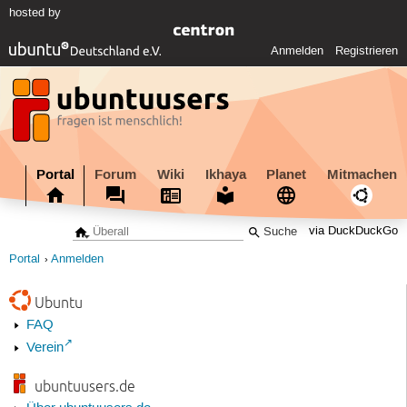
hosted by
Anmelden
Registrieren
Portal
Forum
Wiki
Ikhaya
Planet
Mitmachen
via DuckDuckGo
Portal
Anmelden
Ubuntu
FAQ
Verein
ubuntuusers.de