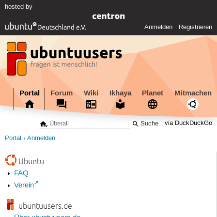
hosted by
Anmelden
Registrieren
Portal
Forum
Wiki
Ikhaya
Planet
Mitmachen
via DuckDuckGo
Portal
Anmelden
Ubuntu
FAQ
Verein
ubuntuusers.de