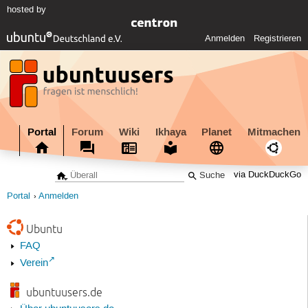
hosted by
Anmelden
Registrieren
Portal
Forum
Wiki
Ikhaya
Planet
Mitmachen
via DuckDuckGo
Portal
Anmelden
Ubuntu
FAQ
Verein
ubuntuusers.de