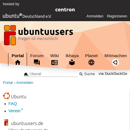
hosted by
Anmelden
Registrieren
Portal
Forum
Wiki
Ikhaya
Planet
Mitmachen
via DuckDuckGo
Portal
Anmelden
Ubuntu
FAQ
Verein
ubuntuusers.de