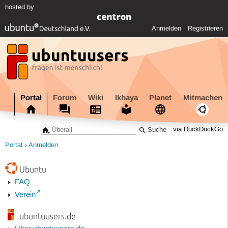
hosted by
Anmelden
Registrieren
Portal
Forum
Wiki
Ikhaya
Planet
Mitmachen
via DuckDuckGo
Portal
Anmelden
Ubuntu
FAQ
Verein
ubuntuusers.de