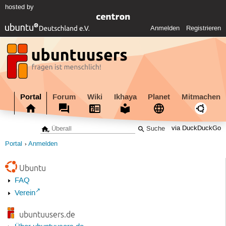
hosted by
Anmelden
Registrieren
Portal
Forum
Wiki
Ikhaya
Planet
Mitmachen
via DuckDuckGo
Portal
Anmelden
Ubuntu
FAQ
Verein
ubuntuusers.de