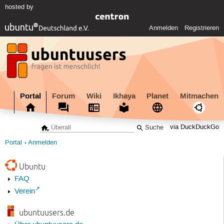
hosted by
Anmelden
Registrieren
Portal
Forum
Wiki
Ikhaya
Planet
Mitmachen
via DuckDuckGo
Portal
Anmelden
Ubuntu
FAQ
Verein
ubuntuusers.de