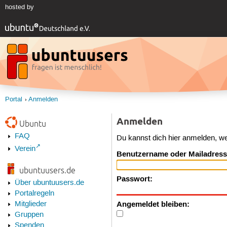
hosted by
Portal
Anmelden
Anmelden
Ubuntu
FAQ
Du kannst dich hier anmelden, w
Verein
Benutzername oder Mailadress
ubuntuusers.de
Passwort:
Über ubuntuusers.de
Portalregeln
Angemeldet bleiben:
Mitglieder
Gruppen
Spenden