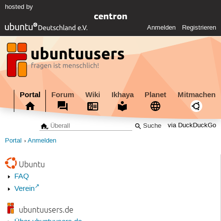
hosted by
Anmelden
Registrieren
Portal
Forum
Wiki
Ikhaya
Planet
Mitmachen
via DuckDuckGo
Portal
Anmelden
Ubuntu
FAQ
Verein
ubuntuusers.de