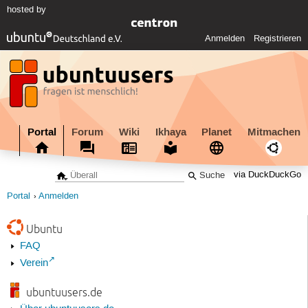
hosted by
Anmelden
Registrieren
Portal
Forum
Wiki
Ikhaya
Planet
Mitmachen
via DuckDuckGo
Portal
Anmelden
Ubuntu
FAQ
Verein
ubuntuusers.de