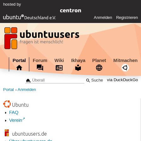
hosted by
Anmelden
Registrieren
Portal
Forum
Wiki
Ikhaya
Planet
Mitmachen
via DuckDuckGo
Portal
Anmelden
Ubuntu
FAQ
Verein
ubuntuusers.de