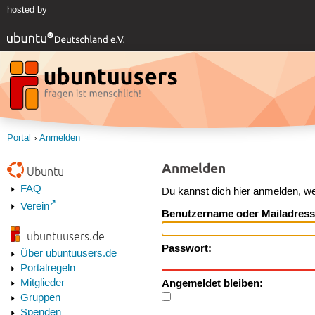
hosted by
Portal
Anmelden
Anmelden
Ubuntu
FAQ
Du kannst dich hier anmelden, w
Verein
Benutzername oder Mailadress
ubuntuusers.de
Passwort:
Über ubuntuusers.de
Portalregeln
Angemeldet bleiben:
Mitglieder
Gruppen
Spenden