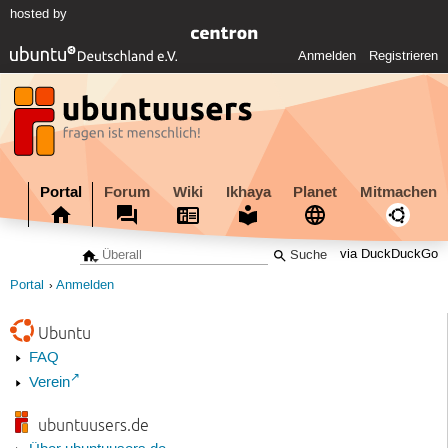
hosted by
Anmelden
Registrieren
Portal
Forum
Wiki
Ikhaya
Planet
Mitmachen
via DuckDuckGo
Portal
Anmelden
Ubuntu
FAQ
Verein
ubuntuusers.de