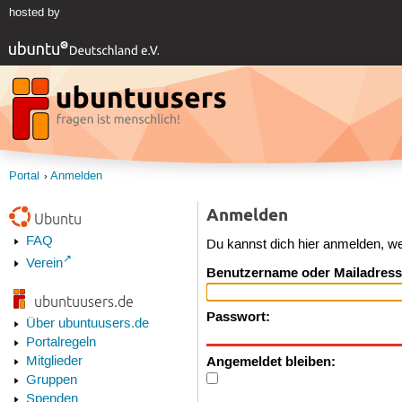
hosted by
Portal
Anmelden
Anmelden
Ubuntu
FAQ
Du kannst dich hier anmelden, w
Verein
Benutzername oder Mailadress
ubuntuusers.de
Passwort:
Über ubuntuusers.de
Portalregeln
Angemeldet bleiben:
Mitglieder
Gruppen
Spenden