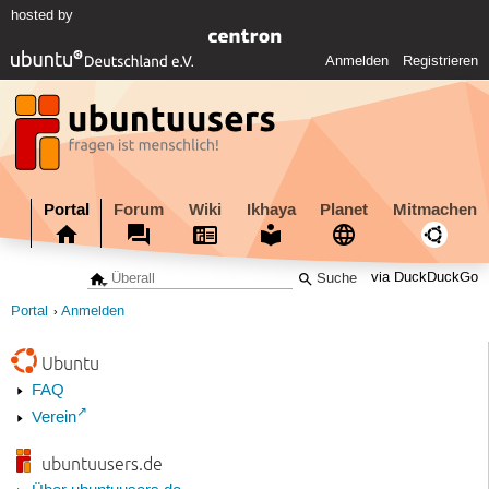
hosted by
Anmelden
Registrieren
Portal
Forum
Wiki
Ikhaya
Planet
Mitmachen
via DuckDuckGo
Portal
Anmelden
Ubuntu
FAQ
Verein
ubuntuusers.de