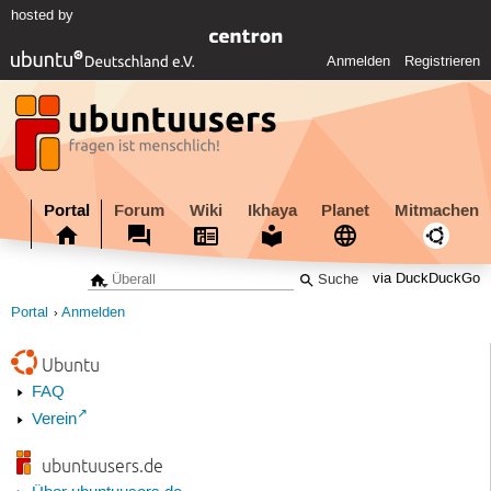
hosted by
Anmelden
Registrieren
Portal
Forum
Wiki
Ikhaya
Planet
Mitmachen
via DuckDuckGo
Portal
Anmelden
Ubuntu
FAQ
Verein
ubuntuusers.de