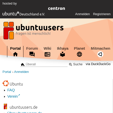
hosted by
Anmelden
Registrieren
Portal
Forum
Wiki
Ikhaya
Planet
Mitmachen
via DuckDuckGo
Portal
Anmelden
Ubuntu
FAQ
Verein
ubuntuusers.de