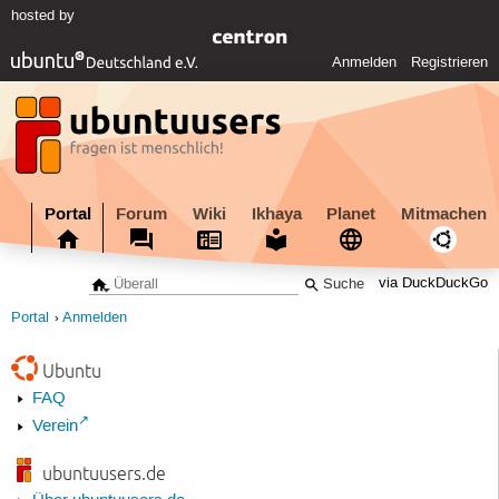
hosted by
Anmelden
Registrieren
Portal
Forum
Wiki
Ikhaya
Planet
Mitmachen
via DuckDuckGo
Portal
Anmelden
Ubuntu
FAQ
Verein
ubuntuusers.de