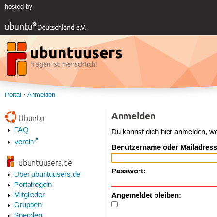
hosted by
Portal
Anmelden
Anmelden
Ubuntu
FAQ
Du kannst dich hier anmelden, w
Verein
Benutzername oder Mailadress
ubuntuusers.de
Passwort:
Über ubuntuusers.de
Portalregeln
Angemeldet bleiben:
Mitglieder
Gruppen
Spenden