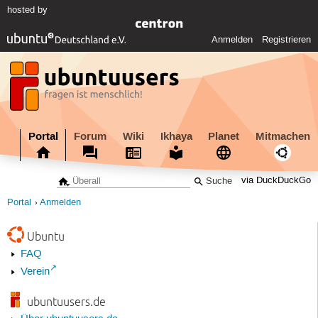
hosted by
Anmelden
Registrieren
Portal
Forum
Wiki
Ikhaya
Planet
Mitmachen
via DuckDuckGo
Portal
Anmelden
Ubuntu
FAQ
Verein
ubuntuusers.de