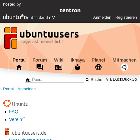
hosted by
Anmelden
Registrieren
Portal
Forum
Wiki
Ikhaya
Planet
Mitmachen
via DuckDuckGo
Portal
Anmelden
Ubuntu
FAQ
Verein
ubuntuusers.de