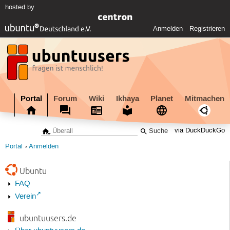
hosted by
Anmelden
Registrieren
Portal
Forum
Wiki
Ikhaya
Planet
Mitmachen
via DuckDuckGo
Portal
Anmelden
Ubuntu
FAQ
Verein
ubuntuusers.de