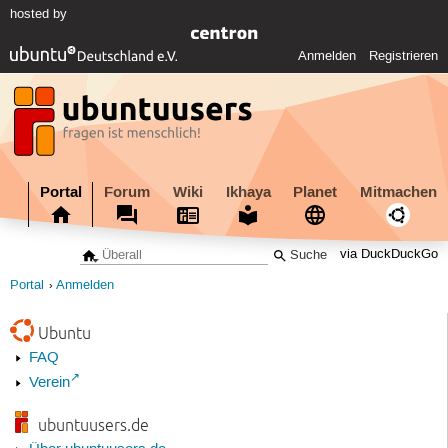
hosted by
Anmelden
Registrieren
Portal
Forum
Wiki
Ikhaya
Planet
Mitmachen
via DuckDuckGo
Portal
Anmelden
Ubuntu
FAQ
Verein
ubuntuusers.de