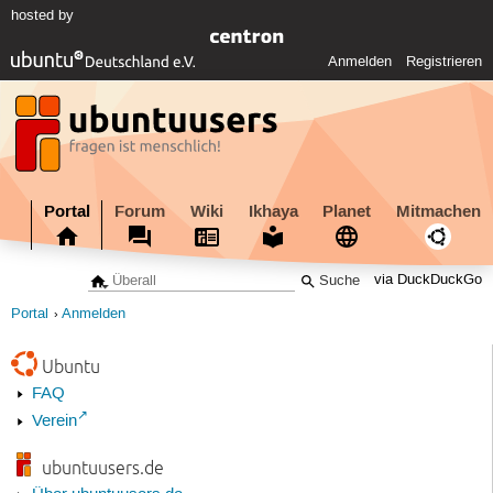
hosted by
Anmelden
Registrieren
Portal
Forum
Wiki
Ikhaya
Planet
Mitmachen
via DuckDuckGo
Portal
Anmelden
Ubuntu
FAQ
Verein
ubuntuusers.de