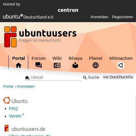
hosted by
Anmelden
Registrieren
Portal
Forum
Wiki
Ikhaya
Planet
Mitmachen
via DuckDuckGo
Portal
Anmelden
Ubuntu
FAQ
Verein
ubuntuusers.de