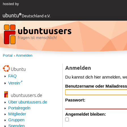
hosted by
Portal
Anmelden
Anmelden
Ubuntu
FAQ
Du kannst dich hier anmelden, w
Verein
Benutzername oder Mailadress
ubuntuusers.de
Passwort:
Über ubuntuusers.de
Portalregeln
Angemeldet bleiben:
Mitglieder
Gruppen
Spenden