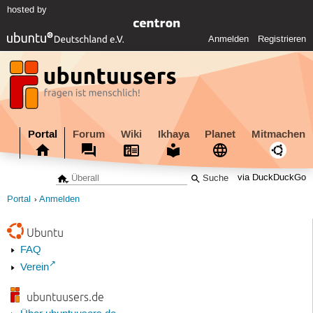
hosted by
Anmelden
Registrieren
Portal
Forum
Wiki
Ikhaya
Planet
Mitmachen
via DuckDuckGo
Portal
Anmelden
Ubuntu
FAQ
Verein
ubuntuusers.de