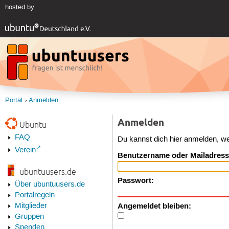
hosted by
Portal
Anmelden
Anmelden
Ubuntu
FAQ
Du kannst dich hier anmelden, w
Verein
Benutzername oder Mailadress
ubuntuusers.de
Passwort:
Über ubuntuusers.de
Portalregeln
Angemeldet bleiben:
Mitglieder
Gruppen
Spenden