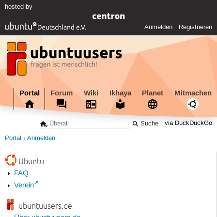
hosted by
Anmelden
Registrieren
Portal
Forum
Wiki
Ikhaya
Planet
Mitmachen
via DuckDuckGo
Portal
Anmelden
Ubuntu
FAQ
Verein
ubuntuusers.de