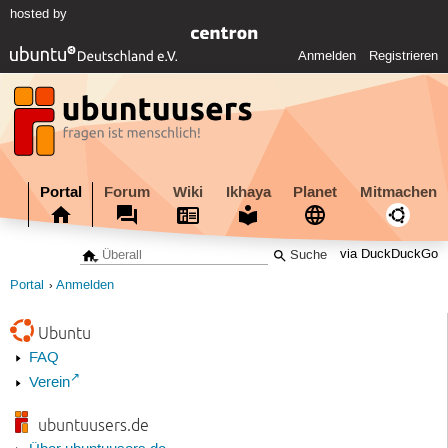
hosted by
Anmelden
Registrieren
Portal
Forum
Wiki
Ikhaya
Planet
Mitmachen
via DuckDuckGo
Portal
Anmelden
Ubuntu
FAQ
Verein
ubuntuusers.de