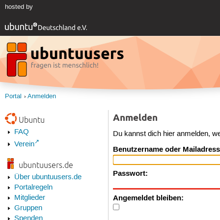
hosted by
Portal
Anmelden
Anmelden
Ubuntu
FAQ
Du kannst dich hier anmelden, w
Verein
Benutzername oder Mailadress
ubuntuusers.de
Passwort:
Über ubuntuusers.de
Portalregeln
Angemeldet bleiben:
Mitglieder
Gruppen
Spenden