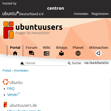
hosted by
Anmelden
Registrieren
Portal
Forum
Wiki
Ikhaya
Planet
Mitmachen
via DuckDuckGo
Portal
Anmelden
Ubuntu
FAQ
Verein
ubuntuusers.de