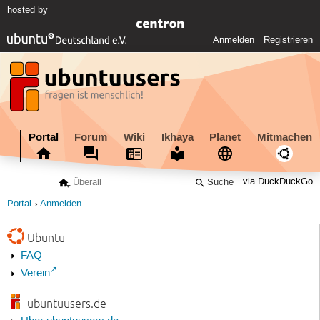
hosted by
Anmelden
Registrieren
Portal
Forum
Wiki
Ikhaya
Planet
Mitmachen
via DuckDuckGo
Portal
Anmelden
Ubuntu
FAQ
Verein
ubuntuusers.de