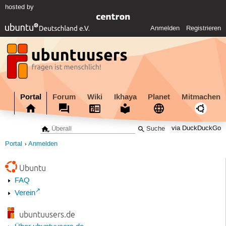
hosted by
Anmelden
Registrieren
Portal
Forum
Wiki
Ikhaya
Planet
Mitmachen
via DuckDuckGo
Portal
Anmelden
Ubuntu
FAQ
Verein
ubuntuusers.de