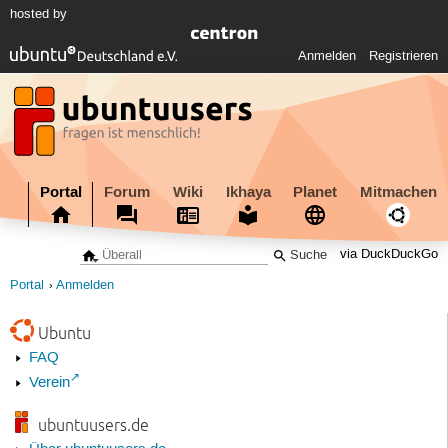
hosted by
Anmelden
Registrieren
Portal
Forum
Wiki
Ikhaya
Planet
Mitmachen
via DuckDuckGo
Portal
Anmelden
Ubuntu
FAQ
Verein
ubuntuusers.de