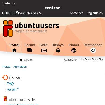
hosted by
Anmelden
Registrieren
Portal
Forum
Wiki
Ikhaya
Planet
Mitmachen
via DuckDuckGo
Portal
Anmelden
Ubuntu
FAQ
Verein
ubuntuusers.de